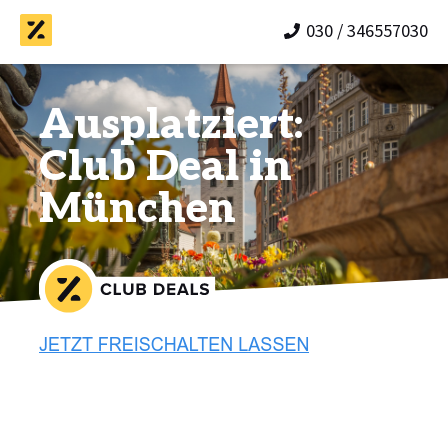
030 / 346557030
Ausplatziert:
Club Deal in
München